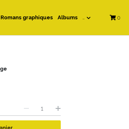
 Romans graphiques
Albums
…
0
age
anier